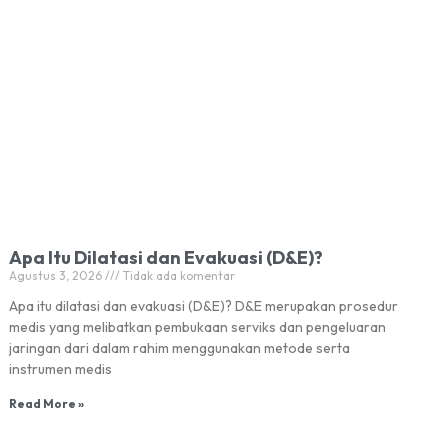
Apa Itu Dilatasi dan Evakuasi (D&E)?
Agustus 3, 2026
Tidak ada komentar
Apa itu dilatasi dan evakuasi (D&E)? D&E merupakan prosedur
medis yang melibatkan pembukaan serviks dan pengeluaran
jaringan dari dalam rahim menggunakan metode serta
instrumen medis
Read More »