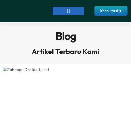
Konsultasi
Tentang Kami
Prosedur Aborsi
Profil Dokter
Sumber Informasi
Biaya Aborsi
Blog
Artikel Terbaru Kami