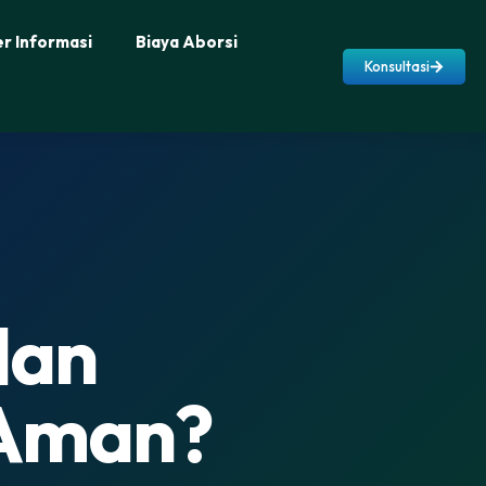
r Informasi
Biaya Aborsi
Konsultasi
dan
 Aman?