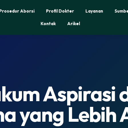
Prosedur Aborsi
Profil Dokter
Layanan
Sumbe
Kontak
Arikel
kum Aspirasi 
na yang Lebih