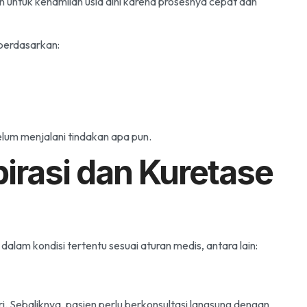
untuk kehamilan usia dini karena prosesnya cepat dan
berdasarkan:
elum menjalani tindakan apa pun.
rasi dan Kuretase
lam kondisi tertentu sesuai aturan medis, antara lain:
i. Sebaliknya, pasien perlu berkonsultasi langsung dengan