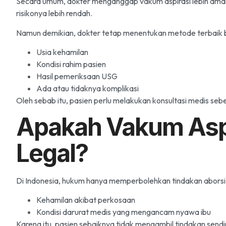
Secara umum, dokter menganggap vakum aspirasi lebih aman 
risikonya lebih rendah.
Namun demikian, dokter tetap menentukan metode terbaik 
Usia kehamilan
Kondisi rahim pasien
Hasil pemeriksaan USG
Ada atau tidaknya komplikasi
Oleh sebab itu, pasien perlu melakukan konsultasi medis seb
Apakah Vakum Aspi
Legal?
Di Indonesia, hukum hanya memperbolehkan tindakan aborsi da
Kehamilan akibat perkosaan
Kondisi darurat medis yang mengancam nyawa ibu
Karena itu, pasien sebaiknya tidak mengambil tindakan sendir