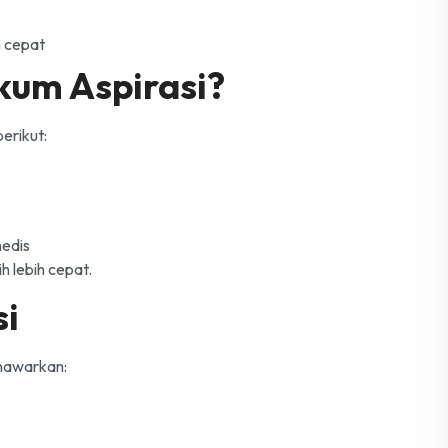
 cepat
um Aspirasi?
erikut:
edis
h lebih cepat.
si
enawarkan: